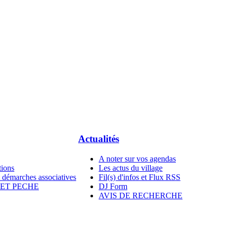
Actualités
A noter sur vos agendas
tions
Les actus du village
t démarches associatives
Fil(s) d'infos et Flux RSS
ET PECHE
DJ Form
AVIS DE RECHERCHE