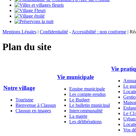
Mentions Légales
|
Confidentialité
-
Accessibilité : non conforme
| Ré
Plan du site
Vie prati
Vie municipale
Annuai
Le gui
Notre village
Equipe municipale
Locati
Les compte-rendus
Gestio
Tourisme
Le Budget
Maison
Bienvenue à Classun
Le bulletin municipal
Enfanc
Classun en images
Intercommunalité
Le CI
La mairie
Urban
Les délibérations
Locati
Vos dé