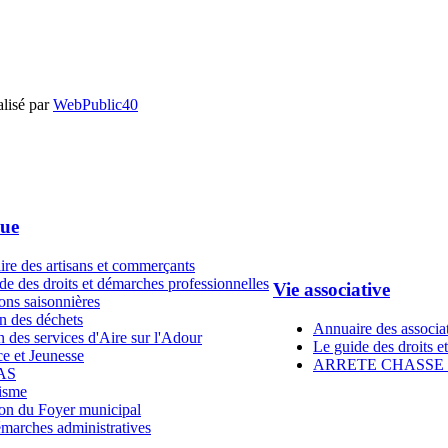
alisé par
WebPublic40
que
re des artisans et commerçants
de des droits et démarches professionnelles
Vie associative
ons saisonnières
n des déchets
Annuaire des associa
 des services d'Aire sur l'Adour
Le guide des droits e
e et Jeunesse
ARRETE CHASSE 
AS
isme
on du Foyer municipal
marches administratives